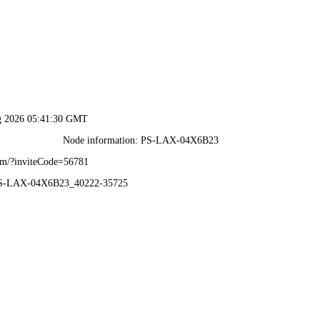
5澳门原料免费大全-免费
首页
医用显示
智能化影像方案
影像传输软件方案
ABOUT
首页
关于睿显
AI时代，D